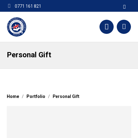
0771 161 821
contact@scoalabritanica.ro
Personal Gift
Home
/
Portfolio
/
Personal Gift