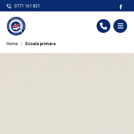
0771 161 821
contact@scoalabritanica.ro
Home
/
Scoala primara