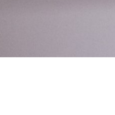
Școala Româno-Britanică are la bază standardele de
calitate Cambridge School și cele ale Ministerului
Educației Naționale și Cercetării Științifice, prin Agenția
Română de Asigurare a Calității în Învățământul
Preuniversitar – ARACIP.